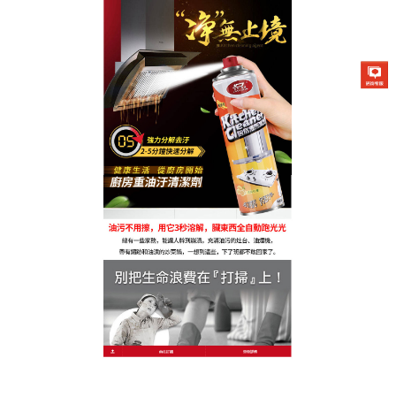
萬能泡沫清潔劑專賣店
廚房油污清潔劑天然防油護
膜，延長廚房潔淨時長
清潔後油汙快速反彈？這款
廚房油污清潔劑
不僅能强
效去油，更能形成天然防油護膜，延長潔淨時效，核
心成分為天然棕櫚油提取物與檸檬精油，無化學防腐
劑，溫和安全，使用方式簡便，噴灑後輕擦潔淨，護
膜便會均勻附著在表面，減少油汙附著與堆積，針對
油煙機、灶台等易沾油區域，效果尤為明顯，日常清
潔只需簡單擦拭即可，廚房油污清潔劑天然成分帶來