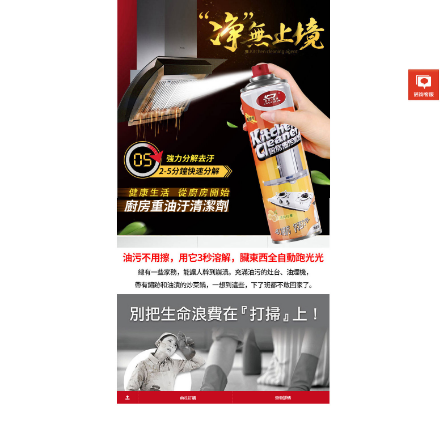
萬能泡沫清潔劑專賣店
清潔用品推薦深層清潔無死
角，溫和力量帶來輕鬆潔淨體
驗
調味瓶蓋、電飯煲縫隙的油垢難清理？
推薦清潔用品
的細霧噴頭幫您精準打擊！天然植物活性成分分子
小，能深入0.1mm的細縫內分解油垢，無論是按鈕間
的油污，還是濾網的網眼堵塞，噴後靜置片刻，用牙
簽或棉簽輕挑即淨，清潔用品推薦不僅表面乾淨，連
隱藏的細菌滋生點都能清潔到位，讓廚房真正達到無